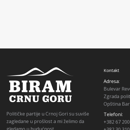
Kontakt
Adresa:
Bulevar Revo
Zgrada polit
Opština Bar
Političke partije u Crnoj Gori su suviše
Telefoni:
zagledane u prošlost a mi želimo da
+382 67 200
gledamo u budućnost.
+382 30 310