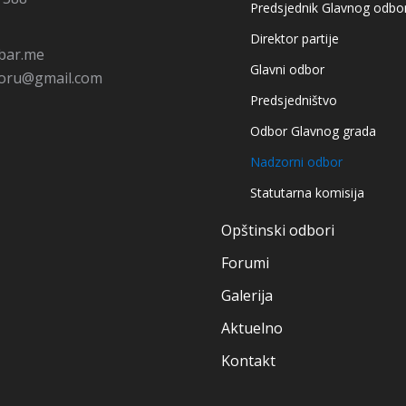
Predsjednik Glavnog odbo
Direktor partije
bar.me
Glavni odbor
oru@gmail.com
Predsjedništvo
r
stagram
Odbor Glavnog grada
age
Nadzorni odbor
pens
Statutarna komisija
ew
Opštinski odbori
w
indow
Forumi
Galerija
Aktuelno
Kontakt