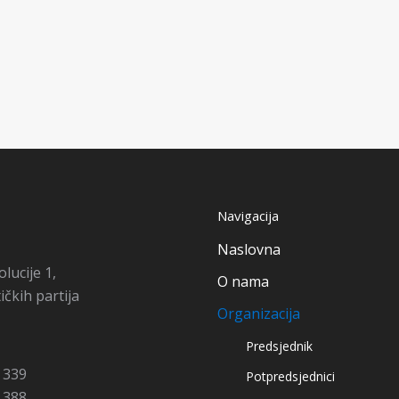
Navigacija
Naslovna
lucije 1,
O nama
ičkih partija
Organizacija
Predsjednik
 339
Potpredsjednici
 388