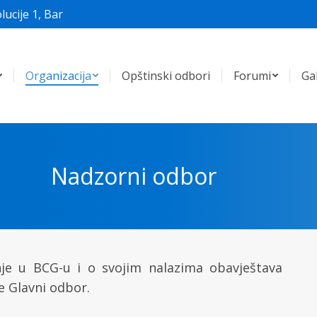
lucije 1, Bar
Organizacija
Opštinski odbori
Forumi
Gal
Nadzorni odbor
nje u BCG-u i o svojim nalazima obavještava
e Glavni odbor.