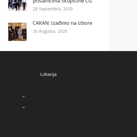
poslanicima Skupštine CG
28 Septembra, 2020
CAKAN: Izađimo na izbore
26 Augusta, 2020
Lokacija