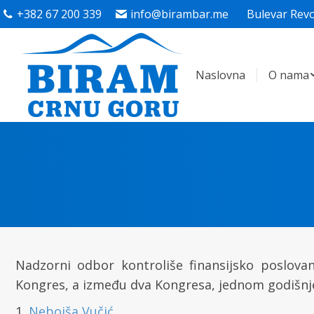
+382 67 200 339
info@birambar.me
Bulevar Revo
Naslovna
O nama
Nadzorni odbor kontroliše finansijsko poslova
Kongres, a između dva Kongresa, jednom godišnj
1.
Nebojša Vučić