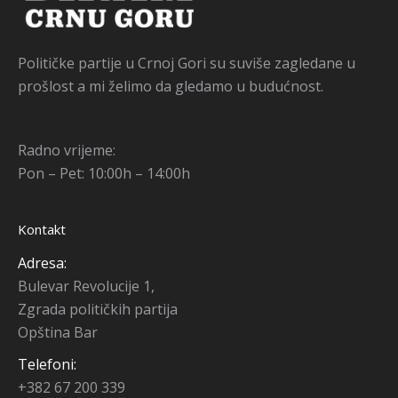
Političke partije u Crnoj Gori su suviše zagledane u
prošlost a mi želimo da gledamo u budućnost.
Radno vrijeme:
Pon – Pet: 10:00h – 14:00h
Kontakt
Adresa:
Bulevar Revolucije 1,
Zgrada političkih partija
Opština Bar
Telefoni:
+382 67 200 339