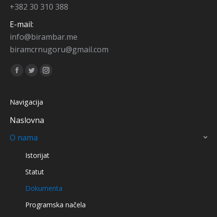
+382 30 310 388
E-mail:
info@birambar.me
biramcrnugoru@gmail.com
Find us on:
Facebook
Twitter
Instagram
page
page
page
opens
opens
opens
Navigacija
in
in
in
Naslovna
new
new
new
O nama
window
window
window
Istorijat
Statut
Dokumenta
Programska načela