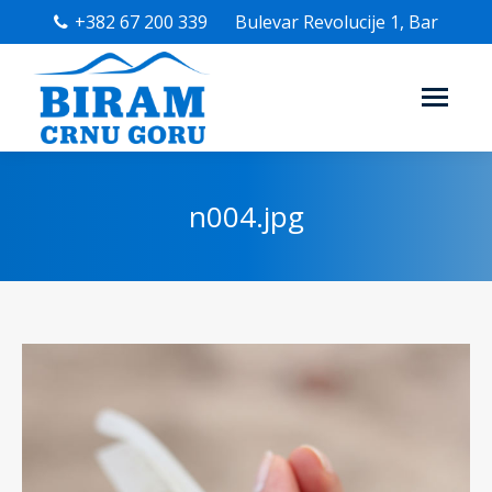
+382 67 200 339
Bulevar Revolucije 1, Bar
n004.jpg