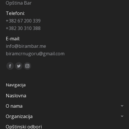
Opština Bar
Telefoni:
+382 67 200 339
+382 30 310 388
E-mail:
info@birambar.me
biramcrnugoru@gmail.com
Find us on:
Facebook
Twitter
Instagram
page
page
page
opens
opens
opens
Navigacija
in
in
in
Naslovna
new
new
new
O nama
window
window
window
Organizacija
Opštinski odbori