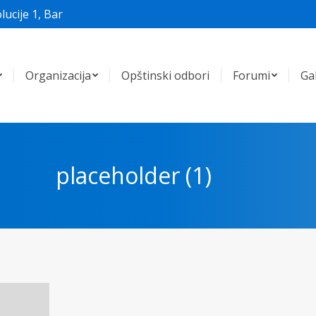
lucije 1, Bar
Organizacija
Opštinski odbori
Forumi
Gal
placeholder (1)