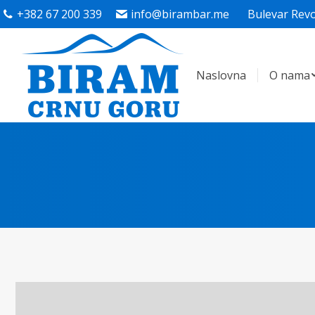
+382 67 200 339
info@birambar.me
Bulevar Revo
Naslovna
O nama