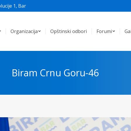
lucije 1, Bar
Organizacija
Opštinski odbori
Forumi
Gal
Biram Crnu Goru-46