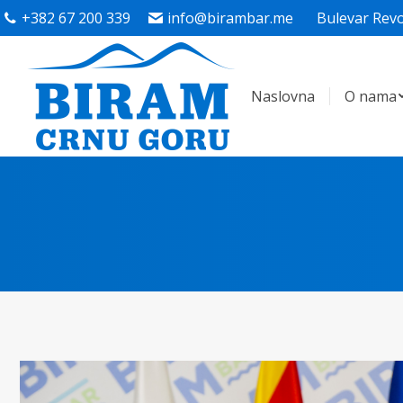
+382 67 200 339
info@birambar.me
Bulevar Revo
Naslovna
O nama